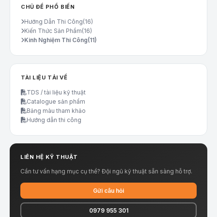
CHỦ ĐỀ PHỔ BIẾN
Hướng Dẫn Thi Công
(16)
Kiến Thức Sản Phẩm
(16)
Kinh Nghiệm Thi Công
(11)
TÀI LIỆU TẢI VỀ
TDS / tài liệu kỹ thuật
Catalogue sản phẩm
Bảng màu tham khảo
Hướng dẫn thi công
LIÊN HỆ KỸ THUẬT
Cần tư vấn hạng mục cụ thể? Đội ngũ kỹ thuật sẵn sàng hỗ trợ.
Gửi câu hỏi
0979 955 301