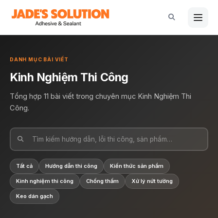
Nhảy
tới
nội
dung
DANH MỤC BÀI VIẾT
Kinh Nghiệm Thi Công
Tổng hợp 11 bài viết trong chuyên mục Kinh Nghiệm Thi
Công.
Tất cả
Hướng dẫn thi công
Kiến thức sản phẩm
Kinh nghiệm thi công
Chống thấm
Xử lý nứt tường
Keo dán gạch