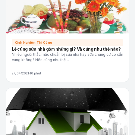
Kinh Nghiệm Thi Công
Lễ cúng sửa nhà gồm những gì? Và cúng như thế nào?
Nhiều người thắc mắc chuẩn bị sửa nhà hay sửa chung cư có cần
cúng không? Nên cúng như thế…
27/04/2021
·
10 phút