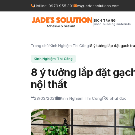
Nhảy
Hotline: 0979 955 301
cs@jadessolutions.com
tới
nội
BÍCH TRANG
Good building materials
dung
Trang chủ
/
Kinh Nghiệm Thi Công
/
8 ý tưởng lắp đặt gạch tran
Kinh Nghiệm Thi Công
8 ý tưởng lắp đặt gạch
nội thất
23/03/2021
Kinh Nghiệm Thi Công
6 phút đọc