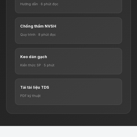
Hướng dẫn · 6 phút đọc
Chống thấm NVSH
Quy trình · 8 phút đọc
Keo dán gạch
Kiến thức SP · 5 phút
Tải tài liệu TDS
PDF kỹ thuật