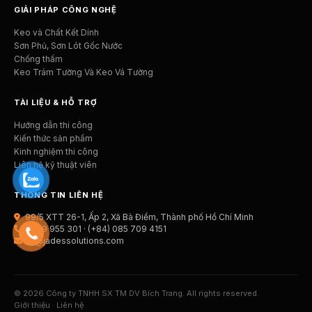
GIẢI PHÁP CÔNG NGHỆ
Keo và Chất Kết Dính
Sơn Phủ, Sơn Lót Gốc Nước
Chống thấm
Keo Trám Tường Và Keo Vá Tường
TÀI LIỆU & HỖ TRỢ
Hướng dẫn thi công
Kiến thức sản phẩm
Kinh nghiệm thi công
Liên hệ kỹ thuật viên
THÔNG TIN LIÊN HỆ
99/5 XTT 26-1, Ấp 2, Xã Bà Điểm, Thành phố Hồ Chí Minh
0979 955 301 · (+84) 085 709 4151
cs@jadessolutions.com
© 2026 Công ty TNHH SX TM DV Bích Trang. All rights reserved.
Giới thiệu
·
Liên hệ