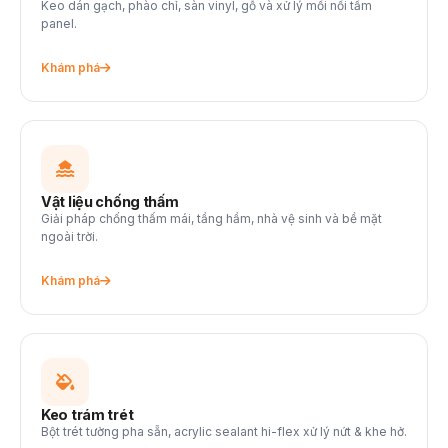
Keo dán gạch, phào chỉ, sàn vinyl, gỗ và xử lý mối nối tấm
panel.
Khám phá
Vật liệu chống thấm
Giải pháp chống thấm mái, tầng hầm, nhà vệ sinh và bề mặt
ngoài trời.
Khám phá
Keo trám trét
Bột trét tường pha sẵn, acrylic sealant hi-flex xử lý nứt & khe hở.