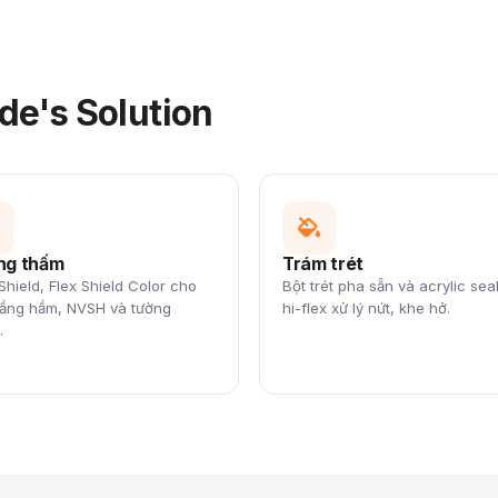
ade's Solution
ng thấm
Trám trét
Shield, Flex Shield Color cho
Bột trét pha sẵn và acrylic sea
tầng hầm, NVSH và tường
hi-flex xử lý nứt, khe hở.
.