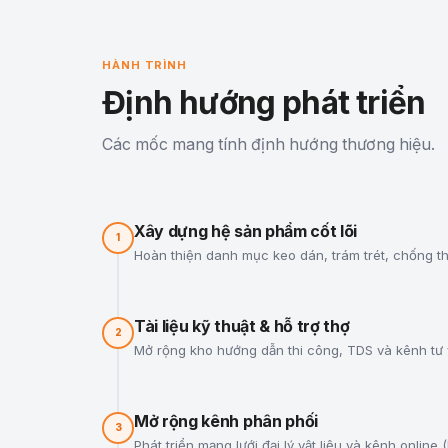
HÀNH TRÌNH
Định hướng phát triển
Các mốc mang tính định hướng thương hiệu.
Xây dựng hệ sản phẩm cốt lõi
1
Hoàn thiện danh mục keo dán, trám trét, chống t
Tài liệu kỹ thuật & hỗ trợ thợ
2
Mở rộng kho hướng dẫn thi công, TDS và kênh tư v
Mở rộng kênh phân phối
3
Phát triển mạng lưới đại lý vật liệu và kênh online