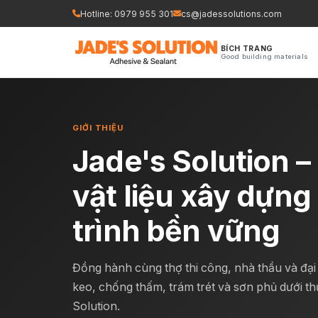
Nhảy
Hotline: 0979 955 301
cs@jadessolutions.com
tới
nội
BÍCH TRANG
Good building materials
dung
GIỚI THIỆU
Jade's Solution –
vật liệu xây dựn
trình bền vững
Đồng hành cùng thợ thi công, nhà thầu và đại
keo, chống thấm, trám trét và sơn phủ dưới t
Solution.