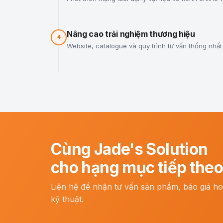
Nâng cao trải nghiệm thương hiệu
4
Website, catalogue và quy trình tư vấn thống nhất —
Cùng Jade's Solution
cho hạng mục tiếp the
Liên hệ để nhận tư vấn sản phẩm, báo giá hoặ
kỹ thuật.