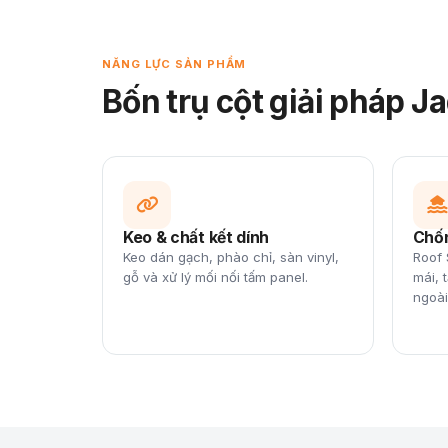
NĂNG LỰC SẢN PHẨM
Bốn trụ cột giải pháp J
Keo & chất kết dính
Chố
Keo dán gạch, phào chỉ, sàn vinyl,
Roof 
gỗ và xử lý mối nối tấm panel.
mái, 
ngoài