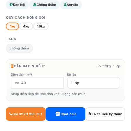
Đàn hồi
Chống thấm
Acrylic
QUY CÁCH ĐÓNG GÓI
1kg
4kg
16kg
TAGS
chống thấm
CẦN BAO NHIÊU?
~5 m²/kg · 1 lớp
Diện tích (m²)
Số lớp
Nhập diện tích để ước tính khối lượng cần mua.
Gọi 0979 955 301
Chat Zalo
Tải tài liệu kỹ thuật