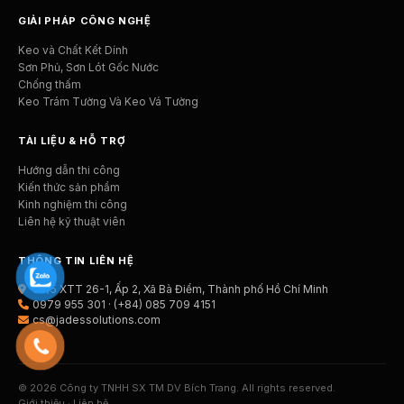
GIẢI PHÁP CÔNG NGHỆ
Keo và Chất Kết Dính
Sơn Phủ, Sơn Lót Gốc Nước
Chống thấm
Keo Trám Tường Và Keo Vá Tường
TÀI LIỆU & HỖ TRỢ
Hướng dẫn thi công
Kiến thức sản phẩm
Kinh nghiệm thi công
Liên hệ kỹ thuật viên
THÔNG TIN LIÊN HỆ
99/5 XTT 26-1, Ấp 2, Xã Bà Điểm, Thành phố Hồ Chí Minh
0979 955 301 · (+84) 085 709 4151
cs@jadessolutions.com
© 2026 Công ty TNHH SX TM DV Bích Trang. All rights reserved.
Giới thiệu
·
Liên hệ