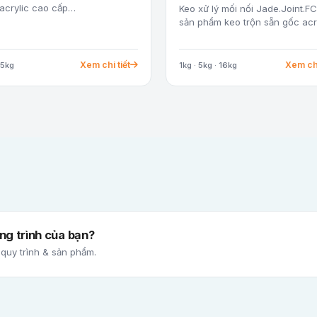
acrylic cao cấp…
Keo xử lý mối nối Jade.Joint.FC
sản phẩm keo trộn sẵn gốc acr
Xem chi tiết
Xem chi
.5kg
1kg · 5kg · 16kg
g trình của bạn?
 quy trình & sản phẩm.