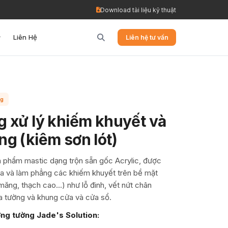
Download tài liệu kỹ thuật
Liên Hệ
Liên hệ tư vấn
ng
g xử lý khiếm khuyết và
g (kiêm sơn lót)
n phẩm mastic dạng trộn sẵn gốc Acrylic, được
ữa và làm phẳng các khiếm khuyết trên bề mặt
 măng, thạch cao...) như lỗ đinh, vết nứt chân
ữa tường và khung cửa và cửa sổ.
ng tường Jade's Solution: