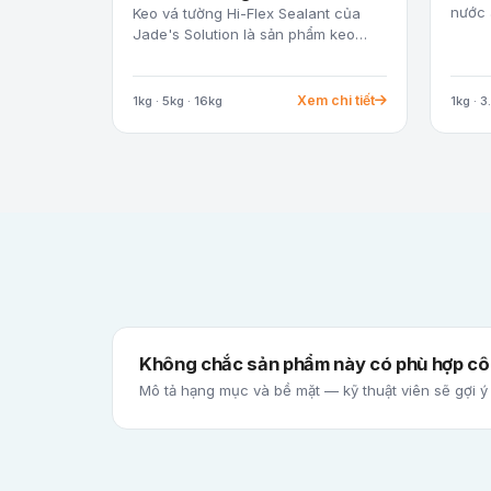
nước 
Keo vá tường Hi-Flex Sealant của
Jade's Solution là sản phẩm keo
trám trét…
Xem chi tiết
1kg · 5kg · 16kg
1kg · 3
Không chắc sản phẩm này có phù hợp côn
Mô tả hạng mục và bề mặt — kỹ thuật viên sẽ gợi ý