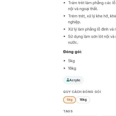
Trám trét làm phẳng các lỗ 
nội và ngoại thất.
Trém trét, xử lý khe hở, kh
nghiệp.
Xử lý làm phẳng lỗ đinh và
Sử dụng làm sơn lót nội và
nước.
Đóng gói:
5kg
16kg
Acrylic
QUY CÁCH ĐÓNG GÓI
5kg
16kg
TAGS