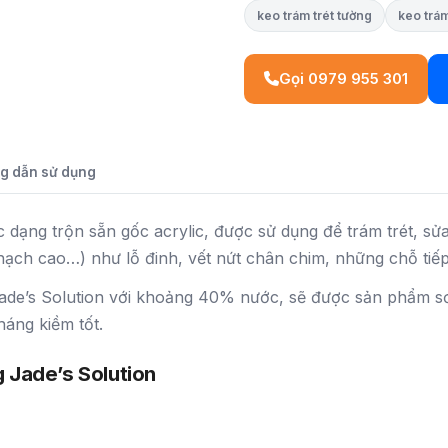
keo trám trét tường
keo trá
Gọi 0979 955 301
g dẫn sử dụng
c dạng trộn sẵn gốc acrylic, được sử dụng để trám trét, s
thạch cao…) như lỗ đinh, vết nứt chân chim, những chỗ tiế
ade’s Solution với khoảng 40% nước, sẽ được sản phẩm sơn 
háng kiềm tốt.
g Jade’s Solution