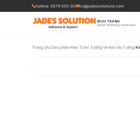
Nhảy
Hotline: 0979 955 301
cs@jadessolutions.com
tới
nội
BÍCH TRANG
Good building materials
dung
Trang chủ
/
Sản phẩm
/
Keo Trám Tường Và Keo Vá Tường
/
Ke