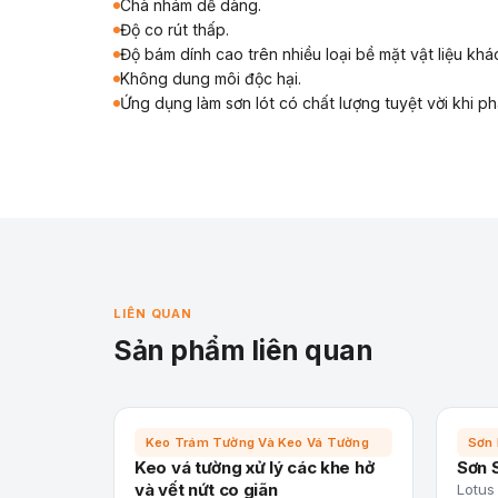
Chà nhám dễ dàng.
Độ co rút thấp.
Độ bám dính cao trên nhiều loại bề mặt vật liệu kh
Không dung môi độc hại.
Ứng dụng làm sơn lót có chất lượng tuyệt vời khi ph
LIÊN QUAN
Sản phẩm liên quan
Keo Trám Tường Và Keo Vá Tường
Sơn 
Keo vá tường xử lý các khe hở
Sơn 
và vết nứt co giãn
Lotus 