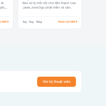
 là
Keo xử lý mối nối cho tấm thạch cao
ylic,…
Jade.Joint.Gyp phát triển và sản…
 tiết
Xem chi tiết
1kg · 5kg · 16kg
Hỏi kỹ thuật viên