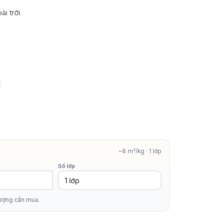
i trời
~8 m²/kg · 1 lớp
Số lớp
lượng cần mua.