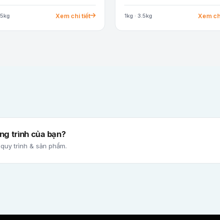
Xem chi tiết
Xem chi
.5kg
1kg · 3.5kg
g trình của bạn?
 quy trình & sản phẩm.