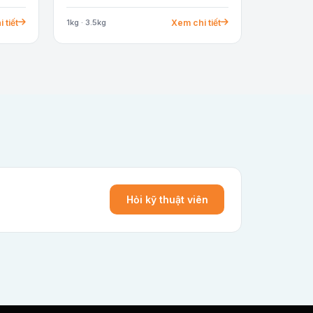
 tiết
Xem chi tiết
1kg · 3.5kg
Hỏi kỹ thuật viên