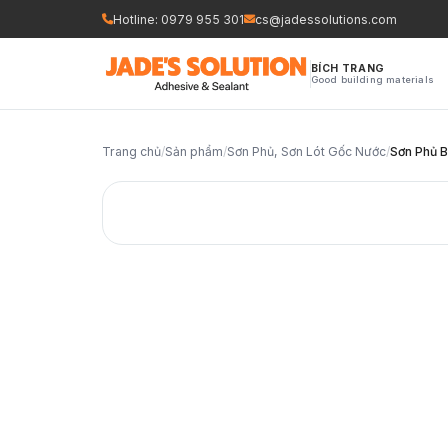
Nhảy
Hotline: 0979 955 301
cs@jadessolutions.com
tới
nội
BÍCH TRANG
Good building materials
dung
Trang chủ
/
Sản phẩm
/
Sơn Phủ, Sơn Lót Gốc Nước
/
Sơn Phủ 